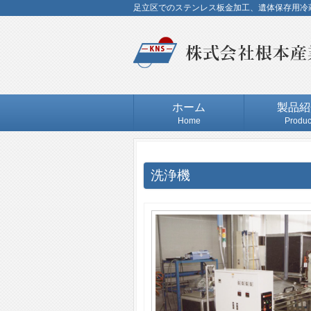
足立区でのステンレス板金加工、遺体保存用冷
ホーム
製品紹
Home
Produc
洗浄機