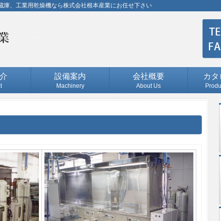
蔵庫、工業用乾燥機なら株式会社根本産業にお任せ下さい
介
設備案内
会社概要
カタ
t
Machinery
About Us
Produ